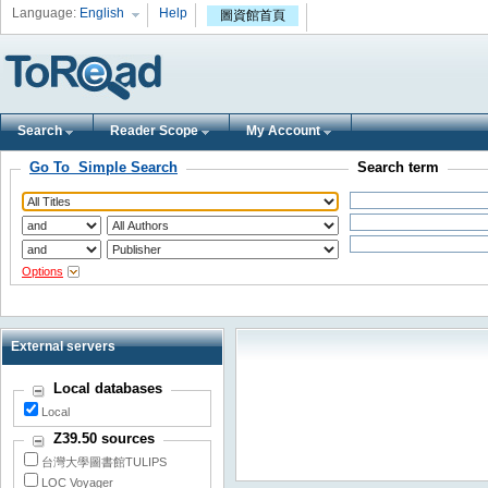
Language:
English
Help
圖資館首頁
Search
Reader Scope
My Account
Go To Simple Search
Search term
Options
External servers
Local databases
Local
Z39.50 sources
台灣大學圖書館TULIPS
LOC Voyager