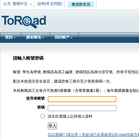
語系:
繁體中文
說明(常見問題)
圖資館首頁
查詢
讀者園地
我的帳戶
請輸入帳號密碼
帳號: 學生為學號, 教職員為員工編號 ; 密碼預設為身分證字號。所有字母預設
配合本校資訊安全規定，建議您每三個月至少更新密碼一次。
本校教職員工生每月可推薦5冊圖書（含專業圖書1冊）；每年薦購圖書金額以1
使用者帳號
密碼
請在此電腦上記得個人資料
忘記密碼? (請注意！您必須已在系統登記E-mail信箱方