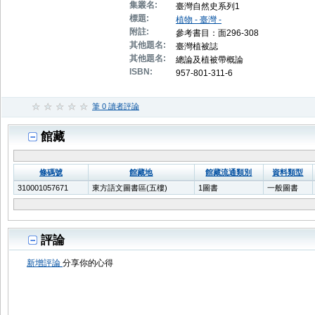
集叢名:
臺灣自然史系列1
標題:
植物 - 臺灣 -
附註:
參考書目：面296-308
其他題名:
臺灣植被誌
其他題名:
總論及植被帶概論
ISBN:
957-801-311-6
筆 0 讀者評論
館藏
條碼號
館藏地
館藏流通類別
資料類型
310001057671
東方語文圖書區(五樓)
1圖書
一般圖書
評論
新增評論
分享你的心得