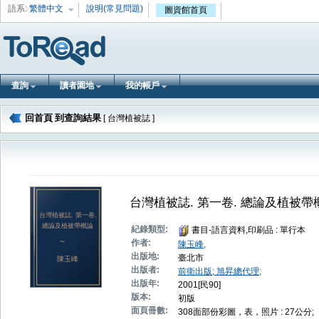
語系:
繁體中文
說明(常見問題)
圖資館首頁
查詢
讀者園地
我的帳戶
回首頁
到查詢結果
[ 台灣植被誌 ]
台灣植被誌. 第一卷. 總論及植被帶
台灣植被誌. 第一卷.
總論及植被帶概論
紀錄類型:
書目-語言資料,印刷品 : 單行本
~
作者:
陳玉峰,
出版地:
臺北市
陳玉峰
出版者:
前衛出版; 旭昇總代理;
出版年:
2001[民90]
版本:
初版
面頁冊數:
308面部份彩圖，表，照片 : 27公分;